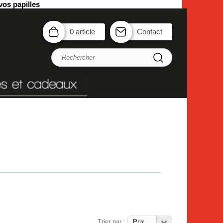
vos papilles
0 article
Contact
Trier par :