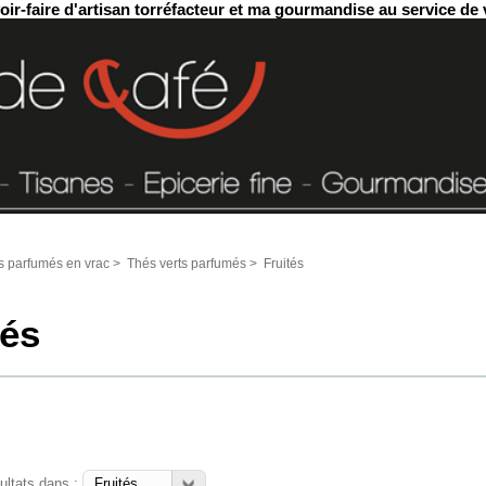
ir-faire d'artisan torréfacteur et ma gourmandise au service de 
s parfumés en vrac
>
Thés verts parfumés
>
Fruités
tés
sultats dans :