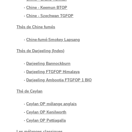
-
Chine - Keemun BTOP
-
Chine - Szechwan TGFOP
Thés de Chine fumés
-
Chine-fumé-Smokey Lapsang
Thés de Darjeeling (Indes)
-
Darjeeling Bannockburn
-
Darjeeling FTGFOP Himalaya
-
Darjeeling Ambootia FTGFOP 1 BIO
Thé de Ceylan
-
Ceylan OP mélange anglais
-
Ceylan OP Kenilworth
-
Ceylan OP Pettiagalla
Les mélanges classiques