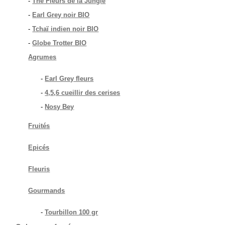
-
Thé Fleurs de la Jungle
-
Earl Grey noir BIO
-
Tchaï indien noir BIO
-
Globe Trotter BIO
Agrumes
-
Earl Grey fleurs
-
4,5,6 cueillir des cerises
-
Nosy Bey
Fruités
Epicés
Fleuris
Gourmands
-
Tourbillon 100 gr