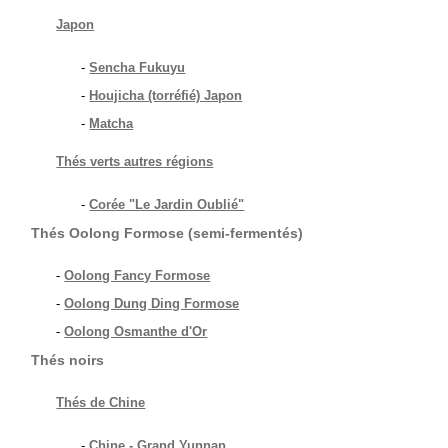
Japon
-
Sencha Fukuyu
-
Houjicha (torréfié) Japon
-
Matcha
Thés verts autres régions
-
Corée "Le Jardin Oublié"
Thés Oolong Formose (semi-fermentés)
-
Oolong Fancy Formose
-
Oolong Dung Ding Formose
-
Oolong Osmanthe d'Or
Thés noirs
Thés de Chine
-
Chine - Grand Yunnan