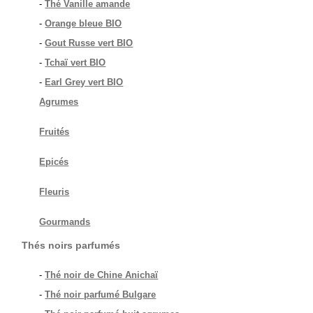
-
Thé Vanille amande
-
Orange bleue BIO
-
Gout Russe vert BIO
-
Tchaï vert BIO
-
Earl Grey vert BIO
Agrumes
Fruités
Epicés
Fleuris
Gourmands
Thés noirs parfumés
-
Thé noir de Chine Anichaï
-
Thé noir parfumé Bulgare