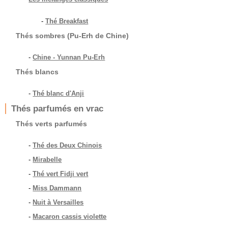
-
Thé Breakfast
Thés sombres (Pu-Erh de Chine)
-
Chine - Yunnan Pu-Erh
Thés blancs
-
Thé blanc d'Anji
Thés parfumés en vrac
Thés verts parfumés
-
Thé des Deux Chinois
-
Mirabelle
-
Thé vert Fidji vert
-
Miss Dammann
-
Nuit à Versailles
-
Macaron cassis violette