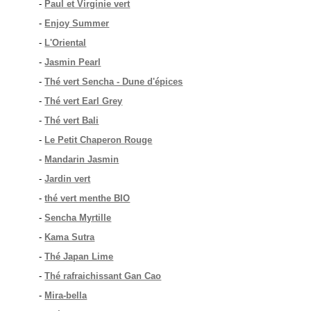
-
Paul et Virginie vert
-
Enjoy Summer
-
L'Oriental
-
Jasmin Pearl
-
Thé vert Sencha - Dune d'épices
-
Thé vert Earl Grey
-
Thé vert Bali
-
Le Petit Chaperon Rouge
-
Mandarin Jasmin
-
Jardin vert
-
thé vert menthe BIO
-
Sencha Myrtille
-
Kama Sutra
-
Thé Japan Lime
-
Thé rafraichissant Gan Cao
-
Mira-bella