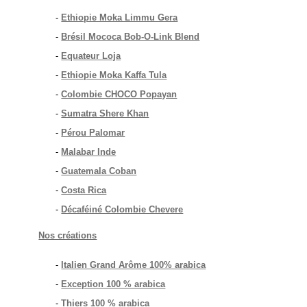
-
Ethiopie Moka Limmu Gera
-
Brésil Mococa Bob-O-Link Blend
-
Equateur Loja
-
Ethiopie Moka Kaffa Tula
-
Colombie CHOCO Popayan
-
Sumatra Shere Khan
-
Pérou Palomar
-
Malabar Inde
-
Guatemala Coban
-
Costa Rica
-
Décaféiné Colombie Chevere
Nos créations
-
Italien Grand Arôme 100% arabica
-
Exception 100 % arabica
-
Thiers 100 % arabica