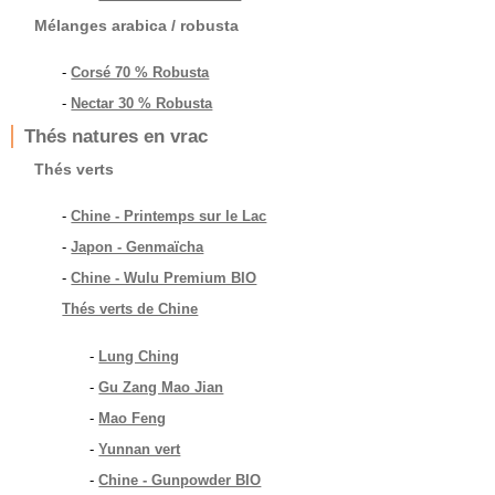
Mélanges arabica / robusta
-
Corsé 70 % Robusta
-
Nectar 30 % Robusta
Thés natures en vrac
Thés verts
-
Chine - Printemps sur le Lac
-
Japon - Genmaïcha
-
Chine - Wulu Premium BIO
Thés verts de Chine
-
Lung Ching
-
Gu Zang Mao Jian
-
Mao Feng
-
Yunnan vert
-
Chine - Gunpowder BIO