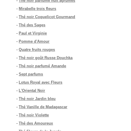
-
Thé noir parfumé huit agrumes
-
Mirabelle trois fleurs
-
Thé noir Coquelicot Gourmand
-
Thé des Sages
-
Paul et Virginie
-
Pomme d'Amour
-
Quatre fruits rouges
-
Thé noir goût Russe Douchka
-
Thé noir parfumé Amande
-
Sept parfums
-
Lotus Royal avec Fleurs
-
L'Oriental Noir
-
Thé noir Jardin bleu
-
Thé Vanille de Madagascar
-
Thé noir Violette
-
Thé des Amoureux