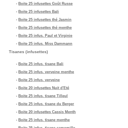
-
Boite 25 infusettes Goût Russe
-
Boite 25 infusettes Bali
-
Boite 25 infusettes thé Jasmin
-
Boite 25 infusettes thé menthe
-
Boite 25 infus. Paul et Virginie
-
Boite 25 infus. Miss Dammann
Tisanes (infusettes)
-
Boite 25 infus. tisane Bali
-
Boite 25 infus. verveine menthe
-
Boite 25 infus. verveine
-
Boite 20 infusettes Nuit d'Eté
-
Boite 25 infus. tisane Tilleul
-
Boite 25 infus. tisane du Berger
-
Boite 20 infusettes Cassis Menth
-
Boite 25 infus. tisane menthe
-
Boite 25 infus. tisane camomille