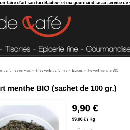
ir-faire d'artisan torréfacteur et ma gourmandise au service de 
s parfumés en vrac
>
Thés verts parfumés
>
Epicés
>
thé vert menthe BIO
rt menthe BIO (sachet de 100 gr.)
9,90 €
99,00 € / Kg
Quantité