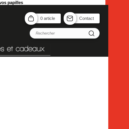
vos papilles
0 article
Contact